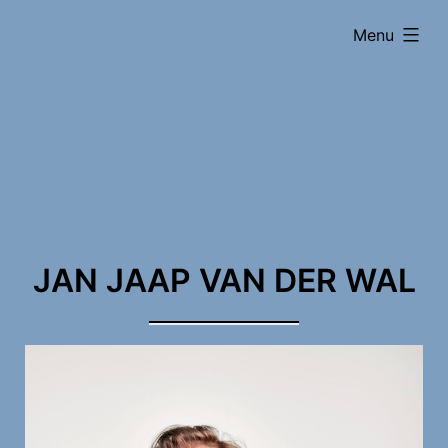
Ga
uitgevouwe
Menu
naar
de
inhoud
JAN JAAP VAN DER WAL