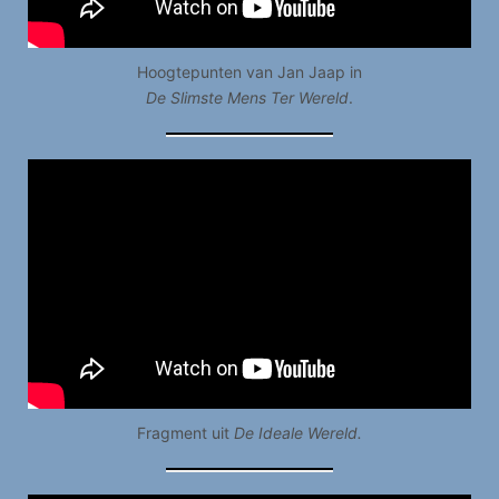
Hoogtepunten van Jan Jaap in
De Slimste Mens Ter Wereld
.
Fragment uit
De Ideale Wereld.