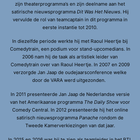
zijn theaterprogramma’s en zijn deelname aan het
satirische nieuwsprogramma
Dit Was Het Nieuws
. Hij
vervulde de rol van teamcaptain in dit programma in
eerste instantie tot 2010.
In diezelfde periode werkte hij met Raoul Heertje bij
Comedytrain, een podium voor stand-upcomedians. In
2006 nam hij de taak als artistiek leider van
Comedytrain over van Raoul Heertje. In 2007 en 2009
verzorgde Jan Jaap de oudejaarsconference welke
door de VARA werd uitgezonden.
In 2011 presenteerde Jan Jaap de Nederlandse versie
van het Amerikaanse programma
The Daily Show
voor
Comedy Central. In 2012 presenteerde hij het online
satirisch nieuwsprogramma
Panache
rondom de
Tweede Kamerverkiezingen van dat jaar.
In 2015 en 2016 was hij te zien als teamleider in het RTL